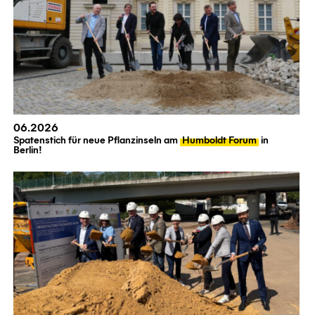
06.2026
Spatenstich für neue Pflanzinseln am
Humboldt Forum
in
Berlin!